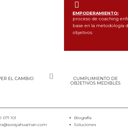
EMPODERAMIENTO:
proceso de coaching enfo
base en la metodología 
objetivos.
ER EL CAMBIO
CUMPLIMIENTO DE
OBJETIVOS MEDIBLES
9 071 101
Biografía
mes@sorayahuaman.com
Soluciones